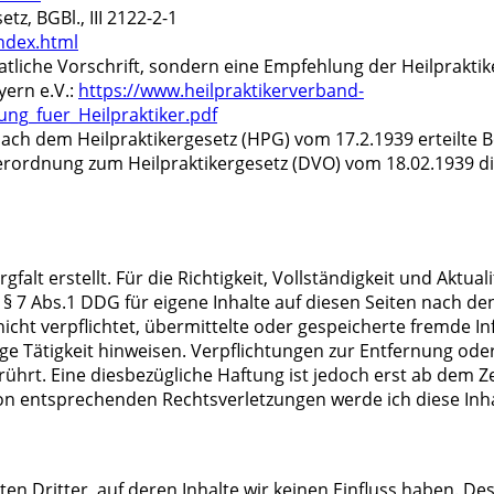
, BGBl., III 2122-2-1
index.html
taatliche Vorschrift, sondern eine Empfehlung der Heilprakt
yern e.V.:
https://www.heilpraktikerverband-
ng_fuer_Heilpraktiker.pdf
d nach dem Heilpraktikergesetz (HPG) vom 17.2.1939 erteilte
erordnung zum Heilpraktikergesetz (DVO) vom 18.02.1939 d
falt erstellt. Für die Richtigkeit, Vollständigkeit und Aktua
§ 7 Abs.1 DDG für eigene Inhalte auf diesen Seiten nach de
 nicht verpflichtet, übermittelte oder gespeicherte fremde
ige Tätigkeit hinweisen. Verpflichtungen zur Entfernung o
hrt. Eine diesbezügliche Haftung ist jedoch erst ab dem Z
on entsprechenden Rechtsverletzungen werde ich diese In
en Dritter, auf deren Inhalte wir keinen Einfluss haben. De