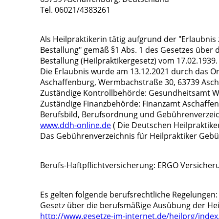
Tel. 06021/4383261
Als Heilpraktikerin tätig aufgrund der "Erlaubn
Bestallung" gemäß §1 Abs. 1 des Gesetzes über
Bestallung (Heilpraktikergesetz) vom 17.02.1939.
Die Erlaubnis wurde am 13.12.2021 durch das O
Aschaffenburg, Wermbachstraße 30, 63739 Aschaf
Zuständige Kontrollbehörde: Gesundheitsamt 
Zuständige Finanzbehörde: Finanzamt Aschaffen
Berufsbild, Berufsordnung und Gebührenverzeich
www.ddh-online.de
( Die Deutschen Heilpraktik
Das Gebührenverzeichnis für Heilpraktiker Gebü
Berufs-Haftpflichtversicherung: ERGO Versicher
Es gelten folgende berufsrechtliche Regelungen:
Gesetz über die berufsmäßige Ausübung der Heilk
http://www.gesetze-im-internet.de/heilprg/index